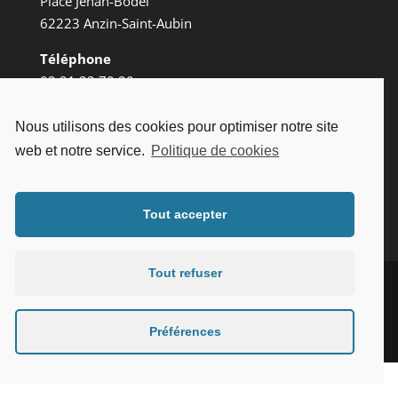
Place Jehan-Bodel
62223 Anzin-Saint-Aubin
Téléphone
03 21 23 70 20
Nous utilisons des cookies pour optimiser notre site
Mentions légales
web et notre service.
Politique de cookies
Politique de vie privée
Tout accepter
Tout refuser
Copyright 2021 POLE SANTE BODEL - CRYOSPA |
Préférences
Site réalisé par
CREAPIXEL62